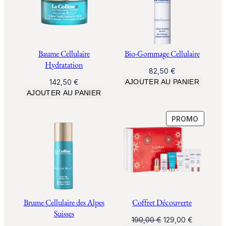
Baume Cellulaire
Bio-Gommage Cellulaire
Hydratation
82,50
€
142,50
€
AJOUTER AU PANIER
AJOUTER AU PANIER
PRODUI
PROMO
EN
PROMO
Brume Cellulaire des Alpes
Coffret Découverte
Suisses
Le
Le
190,00
€
129,00
€