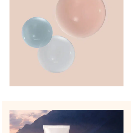
LACTYLATE • TRITICUM VULGARE (WHEAT) GERM
PROTEIN • ARTEMISIA UMBELLIFORMIS FLOWER
EXTRACT • PLANTAGO LANCEOLATA LEAF EXTRACT •
SODIUM BENZOATE • NYMPHAEA ALBA ROOT EXTRACT
• VIOLA TRICOLOR EXTRACT • DIPOTASSIUM
PHOSPHATE • CITRIC ACID • CERAMIDE NP •
POTASSIUM SORBATE • PVP • CERAMIDE AP •
PHYTOSPHINGOSINE • CHOLESTEROL • DISODIUM EDTA
• XANTHAN GUM • CARBOMER • CERAMIDE EOP •
LINALOOL • LIMONENE • CITRONELLOL • CI 14700 (RED
4). [6LC02B]
Nos formules étant amenées à évoluer, elles font l’objet
d’une actualisation régulière sur notre site. Toutefois,
veuillez-vous reporter également à la liste d’ingrédients qui
figure sur l’emballage du produit et qui, seule, fait foi.