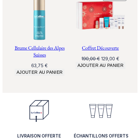
EN
PROMO
Brume Cellulaire des Alpes
Coffret Découverte
Suisses
Le
Le
190,00
€
129,00
€
prix
prix
63,75
€
AJOUTER AU PANIER
initial
actuel
AJOUTER AU PANIER
était :
est :
190,00 €.
129,00 €.
LIVRAISON OFFERTE
ÉCHANTILLONS OFFERTS