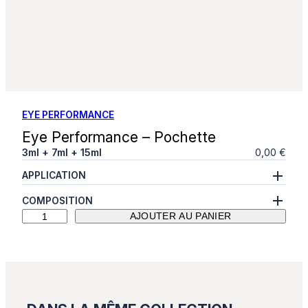
EYE PERFORMANCE
Eye Performance – Pochette
3ml + 7ml + 15ml
0,00
€
APPLICATION
COMPOSITION
q
AJOUTER AU PANIER
u
a
n
t
i