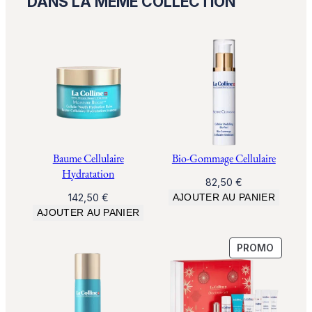
DANS LA MÊME COLLECTION
t
é
d
e
E
y
e
P
e
r
Baume Cellulaire
Bio-Gommage Cellulaire
f
Hydratation
82,50
€
o
142,50
€
AJOUTER AU PANIER
r
AJOUTER AU PANIER
m
a
PRODUI
PROMO
n
EN
c
PROMO
e
–