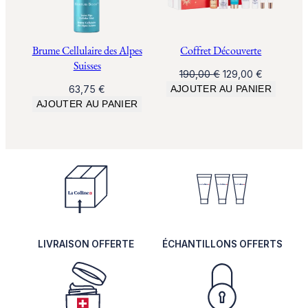
P
o
c
Brume Cellulaire des Alpes
Coffret Découverte
h
Suisses
Le
Le
190,00
€
129,00
€
e
prix
prix
63,75
€
AJOUTER AU PANIER
t
initial
actuel
AJOUTER AU PANIER
t
était :
est :
e
190,00 €.
129,00 €.
LIVRAISON OFFERTE
ÉCHANTILLONS OFFERTS