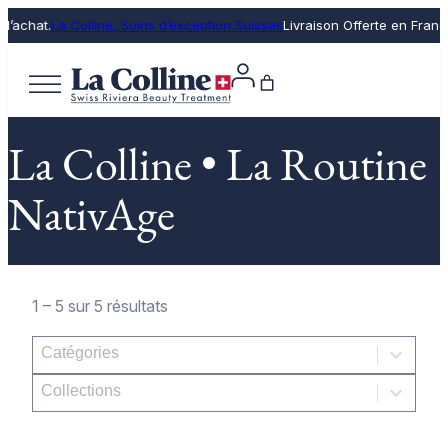
d’achat.
La Colline, Soins d’exception Suisses
Livraison Offerte en Franc
La Colline • La Routine
NativAge
1 – 5 sur 5 résultats
Product categories
Sélectionnez le contenu
Collections
Sélectionnez le contenu